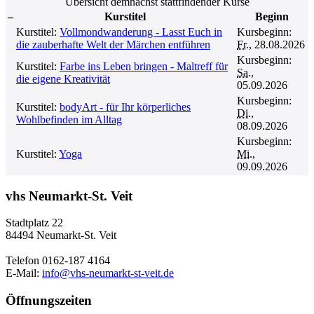
Übersicht demnächst stattfindender Kurse
–
Kurstitel
Beginn
Kurstitel:
Vollmondwanderung - Lasst Euch in
Kursbeginn:
die zauberhafte Welt der Märchen entführen
Fr.
, 28.08.2026
Kursbeginn:
Kurstitel:
Farbe ins Leben bringen - Maltreff für
Sa.
,
die eigene Kreativität
05.09.2026
Kursbeginn:
Kurstitel:
bodyArt - für Ihr körperliches
Di.
,
Wohlbefinden im Alltag
08.09.2026
Kursbeginn:
Kurstitel:
Yoga
Mi.
,
09.09.2026
vhs Neumarkt-St. Veit
Stadtplatz 22
84494 Neumarkt-St. Veit
Telefon 0162-187 4164
E-Mail:
info@vhs-neumarkt-st-veit.de
Öffnungszeiten